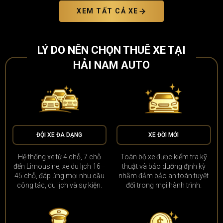
XEM TẤT CẢ XE
LÝ DO NÊN CHỌN THUÊ XE TẠI
HẢI NAM AUTO
ĐỘI XE ĐA DẠNG
XE ĐỜI MỚI
Hệ thống xe từ 4 chỗ, 7 chỗ
Toàn bộ xe được kiểm tra kỹ
đến Limousine, xe du lịch 16–
thuật và bảo dưỡng định kỳ
45 chỗ, đáp ứng mọi nhu cầu
nhằm đảm bảo an toàn tuyệt
công tác, du lịch và sự kiện.
đối trong mọi hành trình.