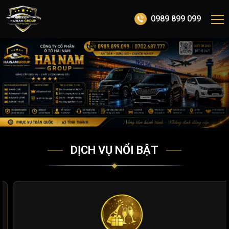
0989 899 099
DỊCH VỤ NỔI BẬT