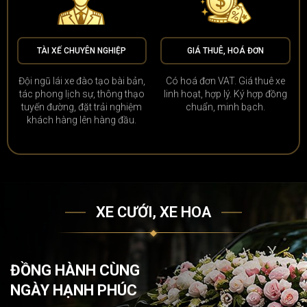
TÀI XẾ CHUYÊN NGHIỆP
GIÁ THUÊ, HOÁ ĐƠN
Đội ngũ lái xe đào tạo bài bản,
Có hoá đơn VAT. Giá thuê xe
tác phong lịch sự, thông thạo
linh hoạt, hợp lý. Ký hợp đồng
tuyến đường, đặt trải nghiệm
chuẩn, minh bạch.
khách hàng lên hàng đầu.
XE CƯỚI, XE HOA
ĐỒNG HÀNH CÙNG
NGÀY HẠNH PHÚC