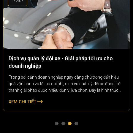
06.2026
Dịch vụ quản lý đội xe - Giải pháp tối ưu cho
doanh nghiệp
Trong bối cảnh doanh nghiệp ngày càng chú trọng đến hiệu
quả vận hành và tối ưu chi phí, dịch vụ quản lý đội xe đang trở
thành giải pháp được nhiều đơn vị lựa chọn. Đây là hình thức
quản lý toàn diện các phương tiện vận tải của doanh nghiệp, từ
XEM CHI TIẾT
theo dõi lịch trình, bảo dưỡng, quản lý nhiên liệu đến kiểm soát
chi phí vận hành.