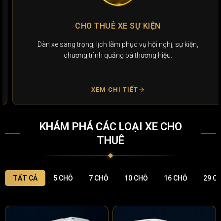
CHO THUÊ XE SỰ KIỆN
Dàn xe sang trọng, lịch lãm phục vụ hội nghị, sự kiện,
chương trình quảng bá thương hiệu.
XEM CHI TIẾT
KHÁM PHÁ CÁC LOẠI XE CHO
THUÊ
TẤT CẢ
5 CHỖ
7 CHỖ
10 CHỖ
16 CHỖ
29 C