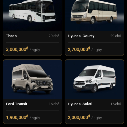
Thaco
Hyundai County
29 chỗ
29 chỗ
₫
₫
3,000,000
2,700,000
/ ngày
/ ngày
Ford Transit
Hyundai Solati
16 chỗ
16 chỗ
₫
₫
1,900,000
2,000,000
/ ngày
/ ngày