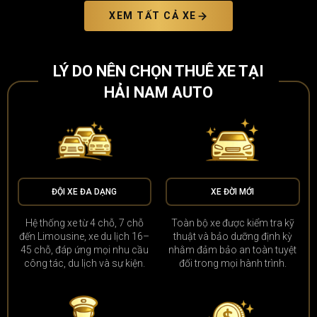
XEM TẤT CẢ XE
LÝ DO NÊN CHỌN THUÊ XE TẠI
HẢI NAM AUTO
ĐỘI XE ĐA DẠNG
XE ĐỜI MỚI
Hệ thống xe từ 4 chỗ, 7 chỗ
Toàn bộ xe được kiểm tra kỹ
đến Limousine, xe du lịch 16–
thuật và bảo dưỡng định kỳ
45 chỗ, đáp ứng mọi nhu cầu
nhằm đảm bảo an toàn tuyệt
công tác, du lịch và sự kiện.
đối trong mọi hành trình.