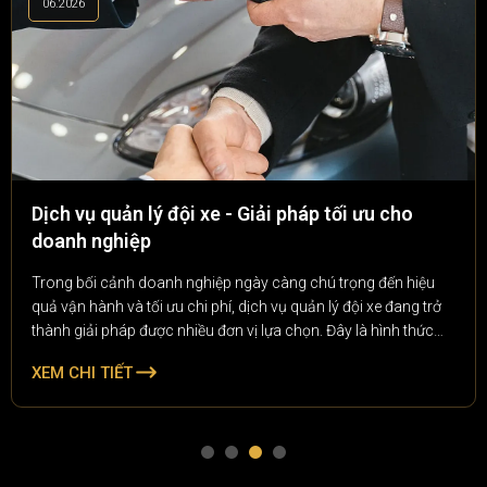
06.2026
Dịch vụ quản lý đội xe - Giải pháp tối ưu cho
doanh nghiệp
Trong bối cảnh doanh nghiệp ngày càng chú trọng đến hiệu
quả vận hành và tối ưu chi phí, dịch vụ quản lý đội xe đang trở
thành giải pháp được nhiều đơn vị lựa chọn. Đây là hình thức
quản lý toàn diện các phương tiện vận tải của doanh nghiệp, từ
XEM CHI TIẾT
theo dõi lịch trình, bảo dưỡng, quản lý nhiên liệu đến kiểm soát
chi phí vận hành.