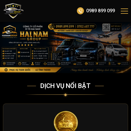
0989 899 099
DỊCH VỤ NỔI BẬT