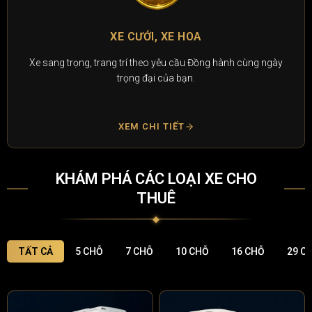
CHO THUÊ XE SỰ KIỆ
ng hành cùng ngày
Dàn xe sang trọng, lịch lãm phục vụ hội n
chương trình quảng bá thương h
XEM CHI TIẾT
KHÁM PHÁ CÁC LOẠI XE CHO
THUÊ
TẤT CẢ
5 CHỖ
7 CHỖ
10 CHỖ
16 CHỖ
29 C