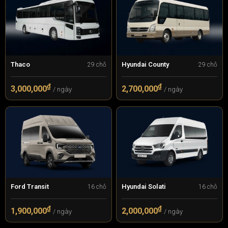
Thaco
Hyundai County
29 chỗ
29 chỗ
₫
₫
3,000,000
2,700,000
/ ngày
/ ngày
Ford Transit
Hyundai Solati
16 chỗ
16 chỗ
₫
₫
1,900,000
2,000,000
/ ngày
/ ngày