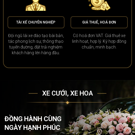
TÀI XẾ CHUYÊN NGHIỆP
GIÁ THUÊ, HOÁ ĐƠN
Đội ngũ lái xe đào tạo bài bản,
Có hoá đơn VAT. Giá thuê xe
tác phong lịch sự, thông thạo
linh hoạt, hợp lý. Ký hợp đồng
tuyến đường, đặt trải nghiệm
chuẩn, minh bạch.
khách hàng lên hàng đầu.
XE CƯỚI, XE HOA
ĐỒNG HÀNH CÙNG
NGÀY HẠNH PHÚC