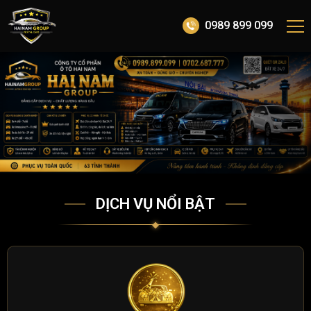
0989 899 099
DỊCH VỤ NỔI BẬT