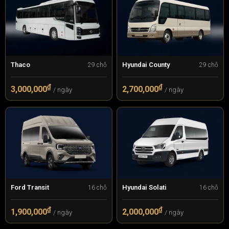
Thaco
Hyundai County
29 chỗ
29 chỗ
₫
₫
3,000,000
2,700,000
/ ngày
/ ngày
Ford Transit
Hyundai Solati
16 chỗ
16 chỗ
₫
₫
1,900,000
2,000,000
/ ngày
/ ngày