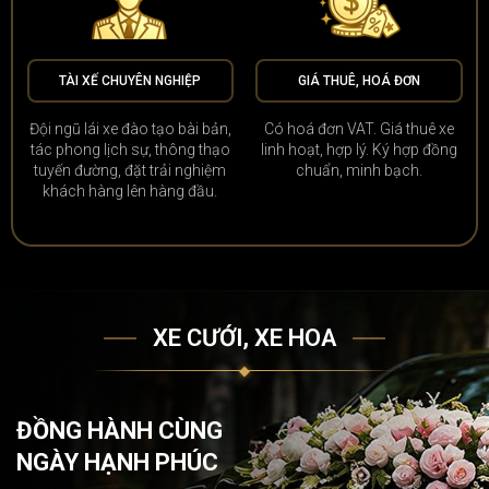
TÀI XẾ CHUYÊN NGHIỆP
GIÁ THUÊ, HOÁ ĐƠN
Đội ngũ lái xe đào tạo bài bản,
Có hoá đơn VAT. Giá thuê xe
tác phong lịch sự, thông thạo
linh hoạt, hợp lý. Ký hợp đồng
tuyến đường, đặt trải nghiệm
chuẩn, minh bạch.
khách hàng lên hàng đầu.
XE CƯỚI, XE HOA
ĐỒNG HÀNH CÙNG
NGÀY HẠNH PHÚC