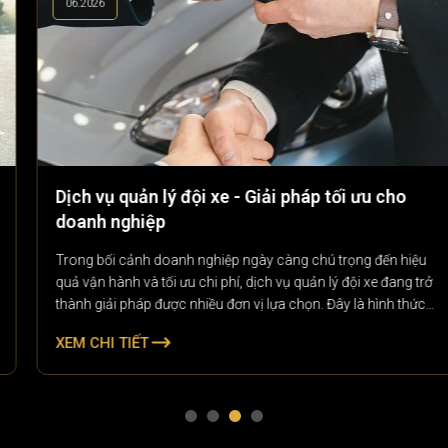
06.2026
Dịch vụ quản lý đội xe - Giải pháp tối ưu cho
doanh nghiệp
Trong bối cảnh doanh nghiệp ngày càng chú trọng đến hiệu
quả vận hành và tối ưu chi phí, dịch vụ quản lý đội xe đang trở
thành giải pháp được nhiều đơn vị lựa chọn. Đây là hình thức
quản lý toàn diện các phương tiện vận tải của doanh nghiệp, từ
XEM CHI TIẾT
theo dõi lịch trình, bảo dưỡng, quản lý nhiên liệu đến kiểm soát
chi phí vận hành.