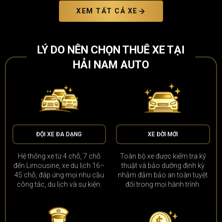
XEM TẤT CẢ XE
LÝ DO NÊN CHỌN THUÊ XE TẠI
HẢI NAM AUTO
ĐỘI XE ĐA DẠNG
XE ĐỜI MỚI
Hệ thống xe từ 4 chỗ, 7 chỗ
Toàn bộ xe được kiểm tra kỹ
đến Limousine, xe du lịch 16–
thuật và bảo dưỡng định kỳ
45 chỗ, đáp ứng mọi nhu cầu
nhằm đảm bảo an toàn tuyệt
công tác, du lịch và sự kiện.
đối trong mọi hành trình.