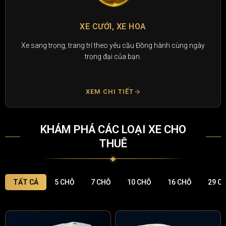
XE CƯỚI, XE HOA
Xe sang trọng, trang trí theo yêu cầu Đồng hành cùng ngày
trọng đại của bạn.
XEM CHI TIẾT
KHÁM PHÁ CÁC LOẠI XE CHO
THUÊ
TẤT CẢ
5 CHỖ
7 CHỖ
10 CHỖ
16 CHỖ
29 C