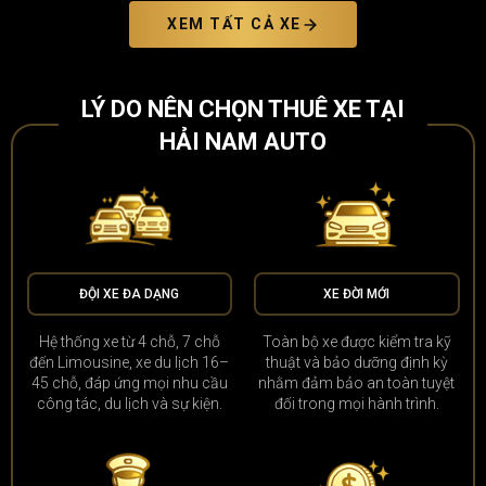
XEM TẤT CẢ XE
LÝ DO NÊN CHỌN THUÊ XE TẠI
HẢI NAM AUTO
ĐỘI XE ĐA DẠNG
XE ĐỜI MỚI
Hệ thống xe từ 4 chỗ, 7 chỗ
Toàn bộ xe được kiểm tra kỹ
đến Limousine, xe du lịch 16–
thuật và bảo dưỡng định kỳ
45 chỗ, đáp ứng mọi nhu cầu
nhằm đảm bảo an toàn tuyệt
công tác, du lịch và sự kiện.
đối trong mọi hành trình.