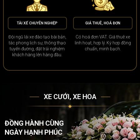
TÀI XẾ CHUYÊN NGHIỆP
GIÁ THUÊ, HOÁ ĐƠN
Đội ngũ lái xe đào tạo bài bản,
Có hoá đơn VAT. Giá thuê xe
tác phong lịch sự, thông thạo
linh hoạt, hợp lý. Ký hợp đồng
tuyến đường, đặt trải nghiệm
chuẩn, minh bạch.
khách hàng lên hàng đầu.
XE CƯỚI, XE HOA
ĐỒNG HÀNH CÙNG
NGÀY HẠNH PHÚC