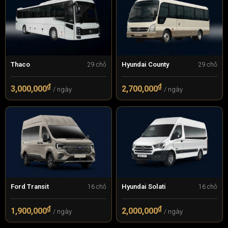
Thaco
Hyundai County
29 chỗ
29 chỗ
₫
₫
3,000,000
2,700,000
/ ngày
/ ngày
Ford Transit
Hyundai Solati
16 chỗ
16 chỗ
₫
₫
1,900,000
2,000,000
/ ngày
/ ngày