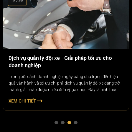
06.2026
Dịch vụ quản lý đội xe - Giải pháp tối ưu cho
doanh nghiệp
Trong bối cảnh doanh nghiệp ngày càng chú trọng đến hiệu
quả vận hành và tối ưu chi phí, dịch vụ quản lý đội xe đang trở
thành giải pháp được nhiều đơn vị lựa chọn. Đây là hình thức
quản lý toàn diện các phương tiện vận tải của doanh nghiệp, từ
XEM CHI TIẾT
theo dõi lịch trình, bảo dưỡng, quản lý nhiên liệu đến kiểm soát
chi phí vận hành.