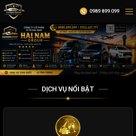
0989 899 099
DỊCH VỤ NỔI BẬT