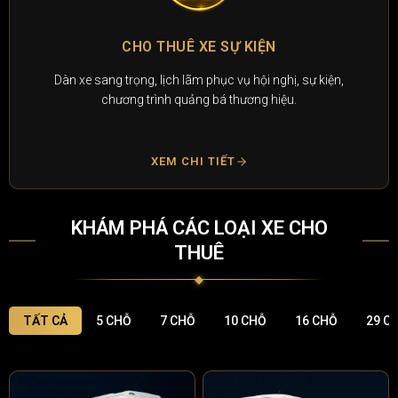
CHO THUÊ XE SỰ KIỆN
Dàn xe sang trọng, lịch lãm phục vụ hội nghị, sự kiện,
chương trình quảng bá thương hiệu.
XEM CHI TIẾT
KHÁM PHÁ CÁC LOẠI XE CHO
THUÊ
TẤT CẢ
5 CHỖ
7 CHỖ
10 CHỖ
16 CHỖ
29 C