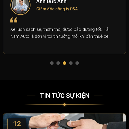
Anh Đức Anh
Giám đốc công ty Đ&A
uôn sạch sẽ, thơm tho, được bảo dưỡng tốt. Hải
Giá 
Auto là đơn vị tôi tin tưởng mỗi khi cần thuê xe.
khác
TIN TỨC SỰ KIỆN
12