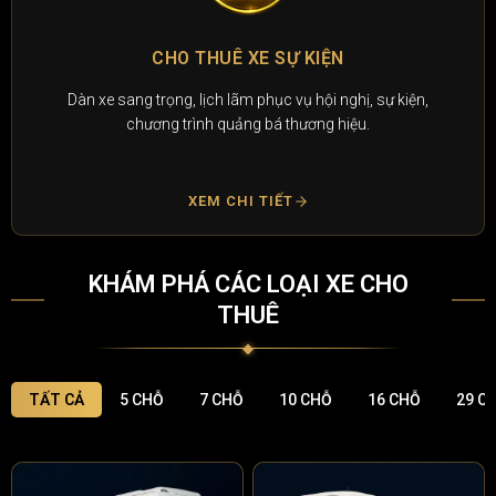
CHO THUÊ XE SỰ KIỆN
Dàn xe sang trọng, lịch lãm phục vụ hội nghị, sự kiện,
chương trình quảng bá thương hiệu.
XEM CHI TIẾT
KHÁM PHÁ CÁC LOẠI XE CHO
THUÊ
TẤT CẢ
5 CHỖ
7 CHỖ
10 CHỖ
16 CHỖ
29 C