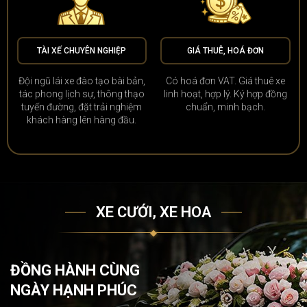
TÀI XẾ CHUYÊN NGHIỆP
GIÁ THUÊ, HOÁ ĐƠN
Đội ngũ lái xe đào tạo bài bản,
Có hoá đơn VAT. Giá thuê xe
tác phong lịch sự, thông thạo
linh hoạt, hợp lý. Ký hợp đồng
tuyến đường, đặt trải nghiệm
chuẩn, minh bạch.
khách hàng lên hàng đầu.
XE CƯỚI, XE HOA
ĐỒNG HÀNH CÙNG
NGÀY HẠNH PHÚC