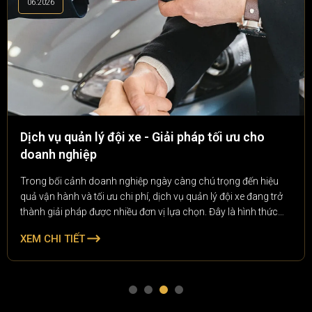
06.2026
Dịch vụ quản lý đội xe - Giải pháp tối ưu cho
doanh nghiệp
Trong bối cảnh doanh nghiệp ngày càng chú trọng đến hiệu
quả vận hành và tối ưu chi phí, dịch vụ quản lý đội xe đang trở
thành giải pháp được nhiều đơn vị lựa chọn. Đây là hình thức
quản lý toàn diện các phương tiện vận tải của doanh nghiệp, từ
XEM CHI TIẾT
theo dõi lịch trình, bảo dưỡng, quản lý nhiên liệu đến kiểm soát
chi phí vận hành.