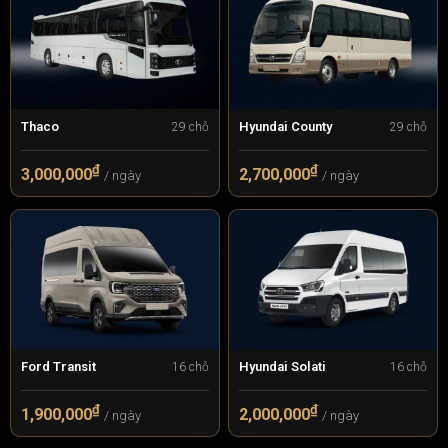
Thaco
Hyundai County
29 chỗ
29 chỗ
₫
₫
3,000,000
2,700,000
/ ngày
/ ngày
Ford Transit
Hyundai Solati
16 chỗ
16 chỗ
₫
₫
1,900,000
2,000,000
/ ngày
/ ngày