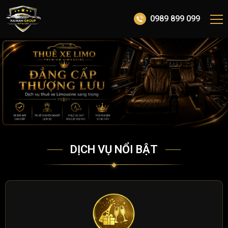
0989 899 099
DỊCH VỤ NỔI BẬT