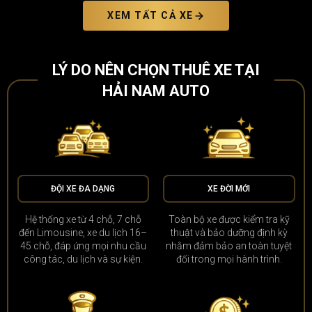
XEM TẤT CẢ XE
LÝ DO NÊN CHỌN THUÊ XE TẠI
HẢI NAM AUTO
ĐỘI XE ĐA DẠNG
XE ĐỜI MỚI
Hệ thống xe từ 4 chỗ, 7 chỗ
Toàn bộ xe được kiểm tra kỹ
đến Limousine, xe du lịch 16–
thuật và bảo dưỡng định kỳ
45 chỗ, đáp ứng mọi nhu cầu
nhằm đảm bảo an toàn tuyệt
công tác, du lịch và sự kiện.
đối trong mọi hành trình.