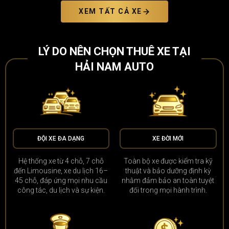
XEM TẤT CẢ XE
LÝ DO NÊN CHỌN THUÊ XE TẠI
HẢI NAM AUTO
ĐỘI XE ĐA DẠNG
XE ĐỜI MỚI
Hệ thống xe từ 4 chỗ, 7 chỗ
Toàn bộ xe được kiểm tra kỹ
đến Limousine, xe du lịch 16–
thuật và bảo dưỡng định kỳ
45 chỗ, đáp ứng mọi nhu cầu
nhằm đảm bảo an toàn tuyệt
công tác, du lịch và sự kiện.
đối trong mọi hành trình.