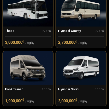
Thaco
Hyundai County
29 chỗ
29 chỗ
₫
₫
3,000,000
2,700,000
/ ngày
/ ngày
Ford Transit
Hyundai Solati
16 chỗ
16 chỗ
₫
₫
1,900,000
2,000,000
/ ngày
/ ngày