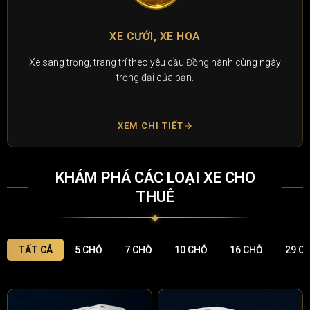
XE CƯỚI, XE HOA
Xe sang trọng, trang trí theo yêu cầu Đồng hành cùng ngày
trọng đại của bạn.
XEM CHI TIẾT
KHÁM PHÁ CÁC LOẠI XE CHO
THUÊ
TẤT CẢ
5 CHỖ
7 CHỖ
10 CHỖ
16 CHỖ
29 C