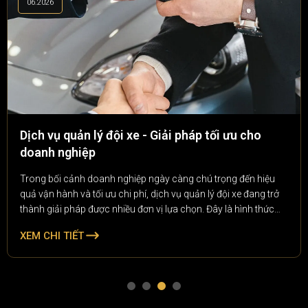
06.2026
Dịch vụ quản lý đội xe - Giải pháp tối ưu cho
doanh nghiệp
Trong bối cảnh doanh nghiệp ngày càng chú trọng đến hiệu
quả vận hành và tối ưu chi phí, dịch vụ quản lý đội xe đang trở
thành giải pháp được nhiều đơn vị lựa chọn. Đây là hình thức
quản lý toàn diện các phương tiện vận tải của doanh nghiệp, từ
XEM CHI TIẾT
theo dõi lịch trình, bảo dưỡng, quản lý nhiên liệu đến kiểm soát
chi phí vận hành.