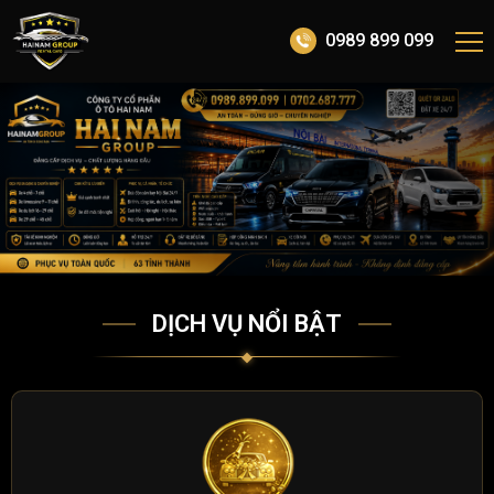
0989 899 099
DỊCH VỤ NỔI BẬT