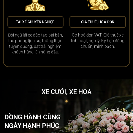
TÀI XẾ CHUYÊN NGHIỆP
GIÁ THUÊ, HOÁ ĐƠN
Đội ngũ lái xe đào tạo bài bản,
Có hoá đơn VAT. Giá thuê xe
tác phong lịch sự, thông thạo
linh hoạt, hợp lý. Ký hợp đồng
tuyến đường, đặt trải nghiệm
chuẩn, minh bạch.
khách hàng lên hàng đầu.
XE CƯỚI, XE HOA
ĐỒNG HÀNH CÙNG
NGÀY HẠNH PHÚC