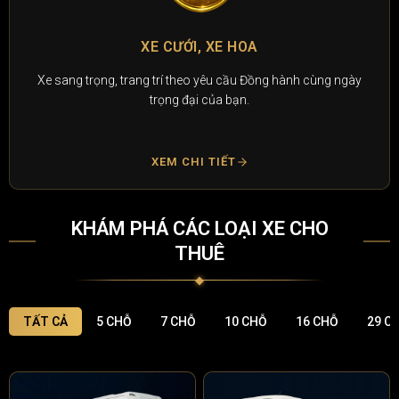
XE CƯỚI, XE HOA
Xe sang trọng, trang trí theo yêu cầu Đồng hành cùng ngày
trọng đại của bạn.
XEM CHI TIẾT
KHÁM PHÁ CÁC LOẠI XE CHO
THUÊ
TẤT CẢ
5 CHỖ
7 CHỖ
10 CHỖ
16 CHỖ
29 C