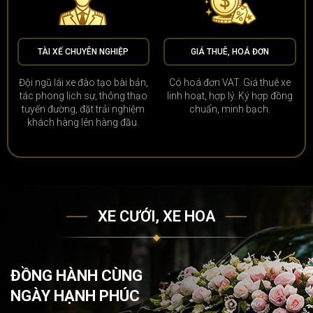
TÀI XẾ CHUYÊN NGHIỆP
GIÁ THUÊ, HOÁ ĐƠN
Đội ngũ lái xe đào tạo bài bản,
Có hoá đơn VAT. Giá thuê xe
tác phong lịch sự, thông thạo
linh hoạt, hợp lý. Ký hợp đồng
tuyến đường, đặt trải nghiệm
chuẩn, minh bạch.
khách hàng lên hàng đầu.
XE CƯỚI, XE HOA
ĐỒNG HÀNH CÙNG
NGÀY HẠNH PHÚC