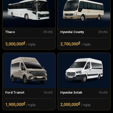
Thaco
Hyundai County
29 chỗ
29 chỗ
₫
₫
3,000,000
2,700,000
/ ngày
/ ngày
Ford Transit
Hyundai Solati
16 chỗ
16 chỗ
₫
₫
1,900,000
2,000,000
/ ngày
/ ngày