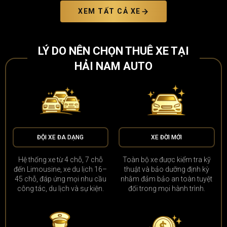
XEM TẤT CẢ XE
LÝ DO NÊN CHỌN THUÊ XE TẠI
HẢI NAM AUTO
ĐỘI XE ĐA DẠNG
XE ĐỜI MỚI
Hệ thống xe từ 4 chỗ, 7 chỗ
Toàn bộ xe được kiểm tra kỹ
đến Limousine, xe du lịch 16–
thuật và bảo dưỡng định kỳ
45 chỗ, đáp ứng mọi nhu cầu
nhằm đảm bảo an toàn tuyệt
công tác, du lịch và sự kiện.
đối trong mọi hành trình.