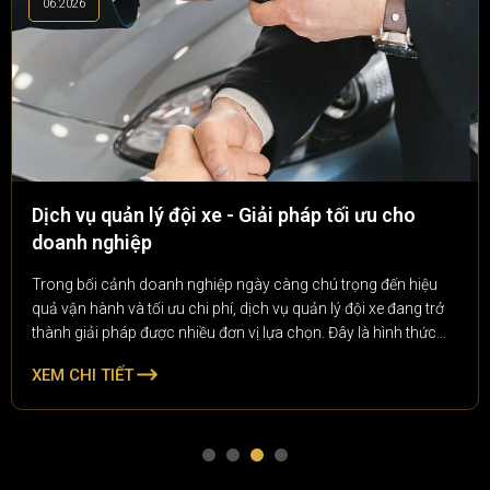
06.2026
Dịch vụ quản lý đội xe - Giải pháp tối ưu cho
doanh nghiệp
Trong bối cảnh doanh nghiệp ngày càng chú trọng đến hiệu
quả vận hành và tối ưu chi phí, dịch vụ quản lý đội xe đang trở
thành giải pháp được nhiều đơn vị lựa chọn. Đây là hình thức
quản lý toàn diện các phương tiện vận tải của doanh nghiệp, từ
XEM CHI TIẾT
theo dõi lịch trình, bảo dưỡng, quản lý nhiên liệu đến kiểm soát
chi phí vận hành.