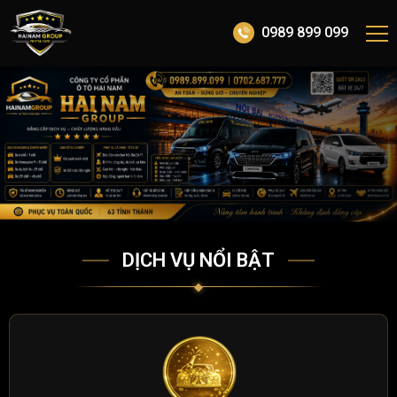
0989 899 099
DỊCH VỤ NỔI BẬT