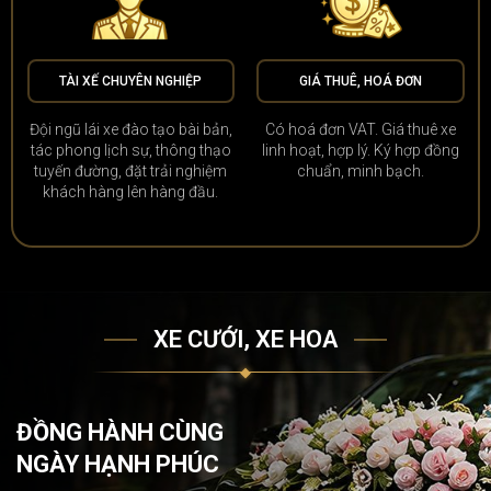
TÀI XẾ CHUYÊN NGHIỆP
GIÁ THUÊ, HOÁ ĐƠN
Đội ngũ lái xe đào tạo bài bản,
Có hoá đơn VAT. Giá thuê xe
tác phong lịch sự, thông thạo
linh hoạt, hợp lý. Ký hợp đồng
tuyến đường, đặt trải nghiệm
chuẩn, minh bạch.
khách hàng lên hàng đầu.
XE CƯỚI, XE HOA
ĐỒNG HÀNH CÙNG
NGÀY HẠNH PHÚC