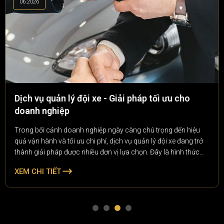
06.2026
Dịch vụ quản lý đội xe - Giải pháp tối ưu cho
doanh nghiệp
Trong bối cảnh doanh nghiệp ngày càng chú trọng đến hiệu
quả vận hành và tối ưu chi phí, dịch vụ quản lý đội xe đang trở
thành giải pháp được nhiều đơn vị lựa chọn. Đây là hình thức
quản lý toàn diện các phương tiện vận tải của doanh nghiệp, từ
XEM CHI TIẾT
theo dõi lịch trình, bảo dưỡng, quản lý nhiên liệu đến kiểm soát
chi phí vận hành.