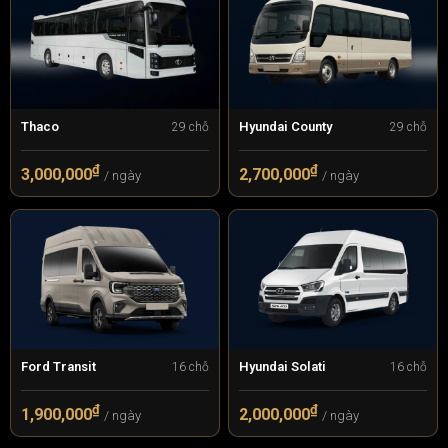
Thaco
Hyundai County
29 chỗ
29 chỗ
₫
₫
3,000,000
2,700,000
/ ngày
/ ngày
Ford Transit
Hyundai Solati
16 chỗ
16 chỗ
₫
₫
1,900,000
2,000,000
/ ngày
/ ngày