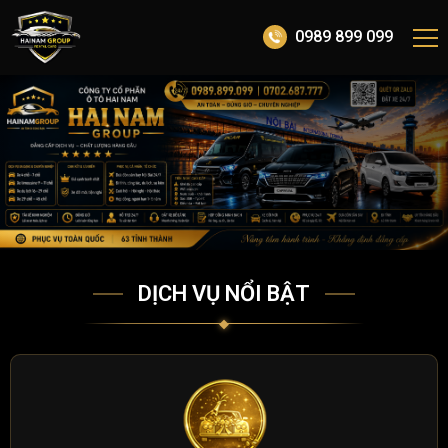
0989 899 099
DỊCH VỤ NỔI BẬT