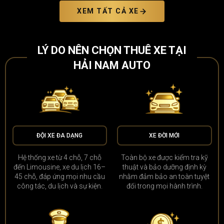
XEM TẤT CẢ XE
LÝ DO NÊN CHỌN THUÊ XE TẠI
HẢI NAM AUTO
ĐỘI XE ĐA DẠNG
XE ĐỜI MỚI
Hệ thống xe từ 4 chỗ, 7 chỗ
Toàn bộ xe được kiểm tra kỹ
đến Limousine, xe du lịch 16–
thuật và bảo dưỡng định kỳ
45 chỗ, đáp ứng mọi nhu cầu
nhằm đảm bảo an toàn tuyệt
công tác, du lịch và sự kiện.
đối trong mọi hành trình.