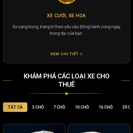
XE CƯỚI, XE HOA
Xe sang trọng, trang trí theo yêu cầu Đồng hành cùng ngày
trọng đại của bạn.
XEM CHI TIẾT
KHÁM PHÁ CÁC LOẠI XE CHO
THUÊ
TẤT CẢ
5 CHỖ
7 CHỖ
10 CHỖ
16 CHỖ
29 C