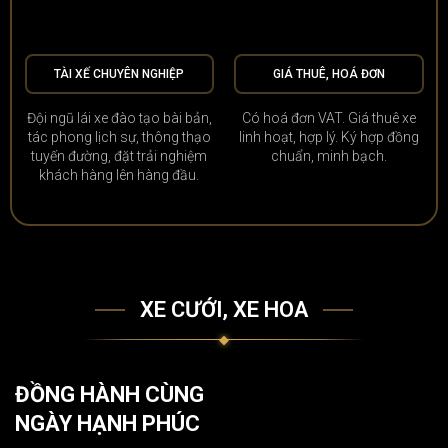
TÀI XẾ CHUYÊN NGHIỆP
GIÁ THUÊ, HOÁ ĐƠN
Đội ngũ lái xe đào tạo bài bản,
Có hoá đơn VAT. Giá thuê xe
tác phong lịch sự, thông thạo
linh hoạt, hợp lý. Ký hợp đồng
tuyến đường, đặt trải nghiệm
chuẩn, minh bạch.
khách hàng lên hàng đầu.
XE CƯỚI, XE HOA
ĐỒNG HÀNH CÙNG
NGÀY HẠNH PHÚC