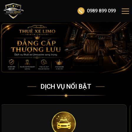
0989 899 099
DỊCH VỤ NỔI BẬT