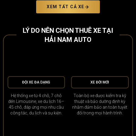
XEM TẤT CẢ XE
LÝ DO NÊN CHỌN THUÊ XE TẠI
HẢI NAM AUTO
ĐỘI XE ĐA DẠNG
XE ĐỜI MỚI
Hệ thống xe từ 4 chỗ, 7 chỗ
Toàn bộ xe được kiểm tra kỹ
đến Limousine, xe du lịch 16–
thuật và bảo dưỡng định kỳ
45 chỗ, đáp ứng mọi nhu cầu
nhằm đảm bảo an toàn tuyệt
công tác, du lịch và sự kiện.
đối trong mọi hành trình.