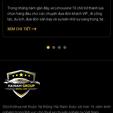
Trong những năm gần đây, xe Limousine 10 chỗ trở thành lựa
chọn hàng đầu cho các chuyến đưa đón khách VIP , đi công
tác, du lịch, đưa đón sân bay và sự kiện nhờ sự sang trọng, tiện
nghi và đẳng cấp. Nếu bạn đang tìm kiếm một đơn vị cho thuê
XEM CHI TIẾT
xe Limousine uy tín, Hai Nam Auto chính là đối tác đáng tin cậy
với dịch vụ chuyên nghiệp và mức giá cạnh tranh.
Otochothue.net thuộc hệ thống Hải Nam Auto với hơn 16 năm kinh
nghiệm trong lĩnh vực cho thuê xe chuyên nghiệp tại Việt Nam.