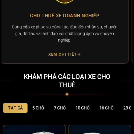
CHO THUÊ XE DU LỊCH
Đáp ứng nhu cầu tham quan, nghỉ dưỡng, du lịch gia đình,
bạn bè, đoàn thế với xe đời mới, tiện nghi, an toàn.
XEM CHI TIẾT
KHÁM PHÁ CÁC LOẠI XE CHO
THUÊ
TẤT CẢ
5 CHỖ
7 CHỖ
10 CHỖ
16 CHỖ
29 C