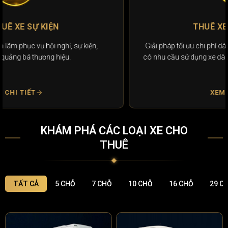
THUÊ XE THEO THÁNG
Giải pháp tối ưu chi phí dành cho doanh nghiệp và cá nhân
có nhu cầu sử dụng xe dài hạn, thủ tục nhanh gọn, linh hoạt.
XEM CHI TIẾT
KHÁM PHÁ CÁC LOẠI XE CHO
THUÊ
TẤT CẢ
5 CHỖ
7 CHỖ
10 CHỖ
16 CHỖ
29 C