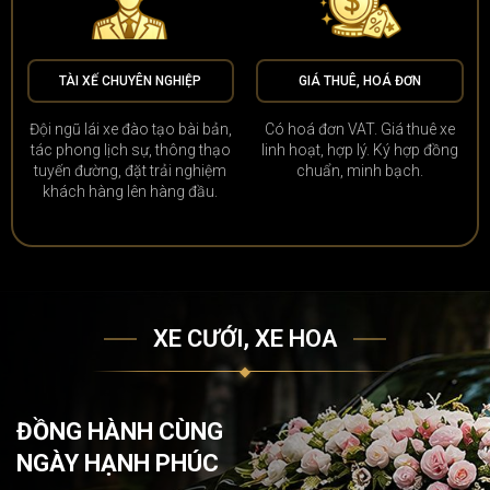
TÀI XẾ CHUYÊN NGHIỆP
GIÁ THUÊ, HOÁ ĐƠN
Đội ngũ lái xe đào tạo bài bản,
Có hoá đơn VAT. Giá thuê xe
tác phong lịch sự, thông thạo
linh hoạt, hợp lý. Ký hợp đồng
tuyến đường, đặt trải nghiệm
chuẩn, minh bạch.
khách hàng lên hàng đầu.
XE CƯỚI, XE HOA
ĐỒNG HÀNH CÙNG
NGÀY HẠNH PHÚC