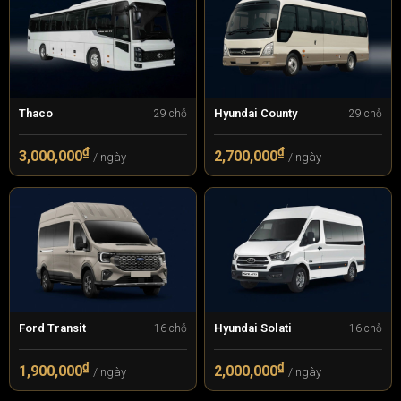
Thaco
Hyundai County
29 chỗ
29 chỗ
₫
₫
3,000,000
2,700,000
/ ngày
/ ngày
Ford Transit
Hyundai Solati
16 chỗ
16 chỗ
₫
₫
1,900,000
2,000,000
/ ngày
/ ngày