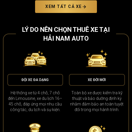
XEM TẤT CẢ XE
LÝ DO NÊN CHỌN THUÊ XE TẠI
HẢI NAM AUTO
ĐỘI XE ĐA DẠNG
XE ĐỜI MỚI
Hệ thống xe từ 4 chỗ, 7 chỗ
Toàn bộ xe được kiểm tra kỹ
đến Limousine, xe du lịch 16–
thuật và bảo dưỡng định kỳ
45 chỗ, đáp ứng mọi nhu cầu
nhằm đảm bảo an toàn tuyệt
công tác, du lịch và sự kiện.
đối trong mọi hành trình.