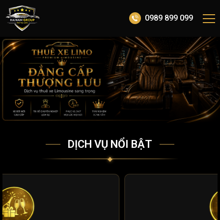
0989 899 099
DỊCH VỤ NỔI BẬT