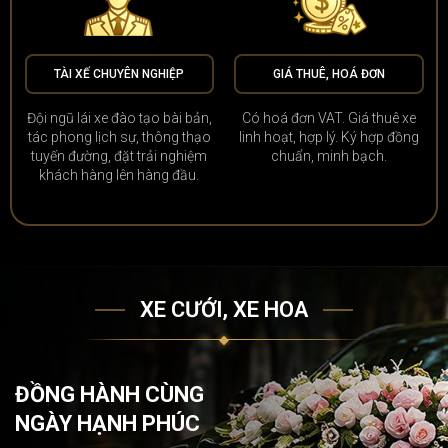
TÀI XẾ CHUYÊN NGHIỆP
GIÁ THUÊ, HOÁ ĐƠN
Đội ngũ lái xe đào tạo bài bản,
Có hoá đơn VAT. Giá thuê xe
tác phong lịch sự, thông thạo
linh hoạt, hợp lý. Ký hợp đồng
tuyến đường, đặt trải nghiệm
chuẩn, minh bạch.
khách hàng lên hàng đầu.
XE CƯỚI, XE HOA
ĐỒNG HÀNH CÙNG
NGÀY HẠNH PHÚC