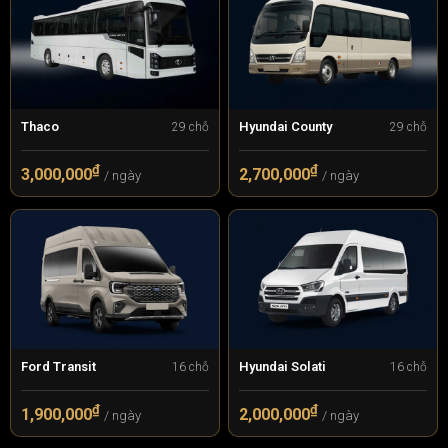
Thaco
Hyundai County
29 chỗ
29 chỗ
₫
₫
3,000,000
2,700,000
/ ngày
/ ngày
Ford Transit
Hyundai Solati
16 chỗ
16 chỗ
₫
₫
1,900,000
2,000,000
/ ngày
/ ngày