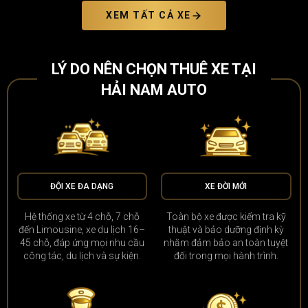
XEM TẤT CẢ XE
LÝ DO NÊN CHỌN THUÊ XE TẠI
HẢI NAM AUTO
ĐỘI XE ĐA DẠNG
XE ĐỜI MỚI
Hệ thống xe từ 4 chỗ, 7 chỗ
Toàn bộ xe được kiểm tra kỹ
đến Limousine, xe du lịch 16–
thuật và bảo dưỡng định kỳ
45 chỗ, đáp ứng mọi nhu cầu
nhằm đảm bảo an toàn tuyệt
công tác, du lịch và sự kiện.
đối trong mọi hành trình.