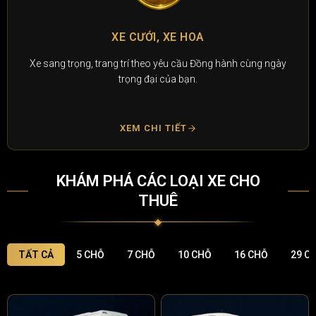
CHO THUÊ XE SỰ KIỆN
cùng ngày
Dàn xe sang trọng, lịch lãm phục vụ hội nghị, sự 
chương trình quảng bá thương hiệu.
XEM CHI TIẾT
KHÁM PHÁ CÁC LOẠI XE CHO
THUÊ
TẤT CẢ
5 CHỖ
7 CHỖ
10 CHỖ
16 CHỖ
29 C