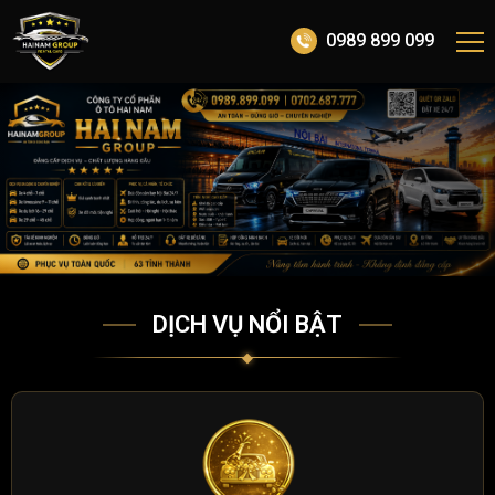
0989 899 099
DỊCH VỤ NỔI BẬT