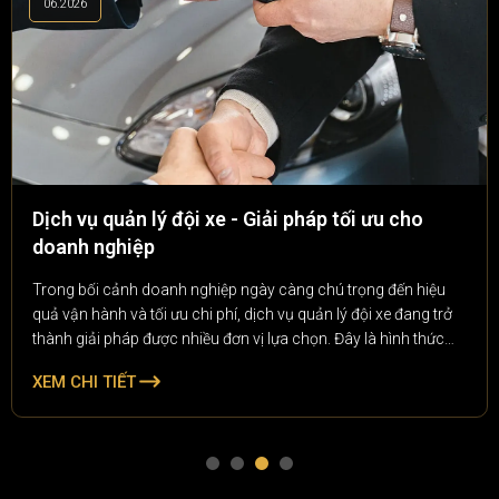
06.2026
Dịch vụ quản lý đội xe - Giải pháp tối ưu cho
doanh nghiệp
Trong bối cảnh doanh nghiệp ngày càng chú trọng đến hiệu
quả vận hành và tối ưu chi phí, dịch vụ quản lý đội xe đang trở
thành giải pháp được nhiều đơn vị lựa chọn. Đây là hình thức
quản lý toàn diện các phương tiện vận tải của doanh nghiệp, từ
XEM CHI TIẾT
theo dõi lịch trình, bảo dưỡng, quản lý nhiên liệu đến kiểm soát
chi phí vận hành.